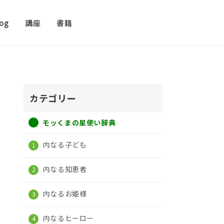
log
講座
書籍
カテゴリー
モッくまの星使い辞典
内なる子ども
内なる知恵者
内なるお姫様
内なるヒーロー