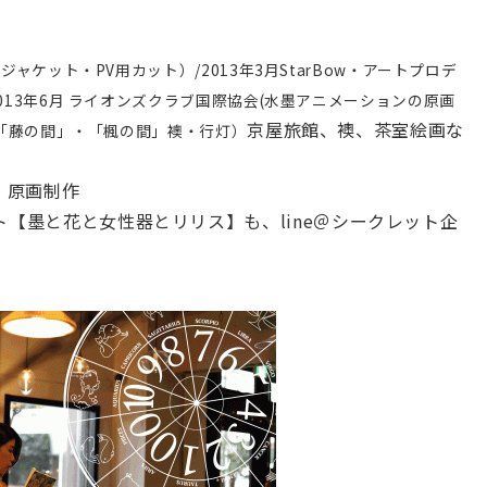
ャケット・PV用カット）/2013年3月StarBow・アートプロデ
013年6月 ライオンズクラブ国際協会(水墨アニメーションの原画
京屋旅館、襖、茶室絵画な
（「藤の間」・「楓の間」襖・行灯）
、原画制作
ト【墨と花と女性器とリリス】も、line＠シークレット企