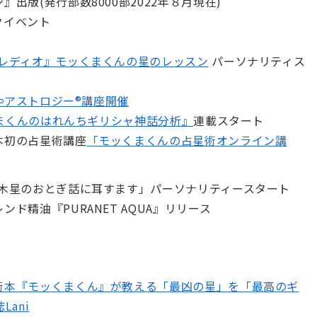
』出版(発行部数8000部2022年８月現在)
クイベント
ンレディオ』モッくまくんの星のレッスン
パーソナリティス
術∞アストロジー®講座開催
まくんのはれんちギリシャ神話分析』
連載スタート
本初の占星術講座
「モッくまくんの占星術オンライン講
時「木星のおとぎ話に耳すます」パーソナリティースタート
ンド精油『PURANET AQUA』リリース
術本『モッくまくん』が教える「最凶の星」を「最高のギ
ani