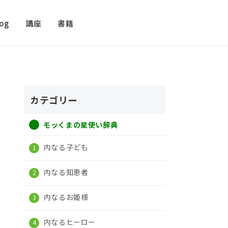
log
講座
書籍
カテゴリー
モッくまの星使い辞典
内なる子ども
内なる知恵者
内なるお姫様
内なるヒーロー