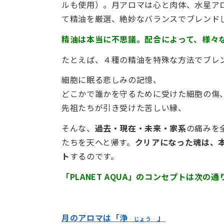
ルも使用）。月アロマは心と肉体、水星ア
て精油を厳選、絶妙なバランスでブレンド
精油は本当に不思議。配合によって、様々
たとえば、４種の精油を特殊な方法でブレ
細胞に眠る悲しみの記憶、
どこかで誰かを守るために受けた細胞の傷
先祖たちが引き受けた苦しい縁、
そんな、
過去・現在・未来・家系
の痛みを
たちを天へと帰す。
クリアになった魂は、
ト
するのです。
「PLANET AQUA」のコンセプトは次の通
月のアロマは「浄
」
‐じょう‐