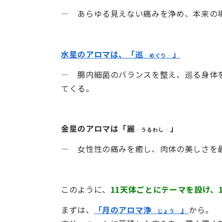
― あらゆる見えない痛みを浄め、本来の
水星のアロマは、「巡
」
‐めぐり‐
― 腸内細菌のバランスを整え、巡る身体
てくる。
金星のアロマは「麗
」
‐うるわし‐
― 女性性の痛みを癒し、肉体の美しさを
このように、
11天体ごとにテーマを設け、
まずは、
「
月のアロマ浄
」
から。
‐じょう‐