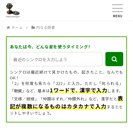
MENU
ホーム
内なる隠者
あなたは今、どんな星を使うタイミング?
シンクロは最近続けて見かけたもの、起きたこと、なんでも
OK！
「2」を何度も見たら「222」と入力。ただし「叱られる」
1ワードで
漢字で入力
「眼鏡」など、
基本は
、
します。
表
「文様／紋様」「仲間はずれ／仲間外れ」など、漢字だと
記が複数になるものはカタカナで入力
するとヒ
ットしやすいでしょう。