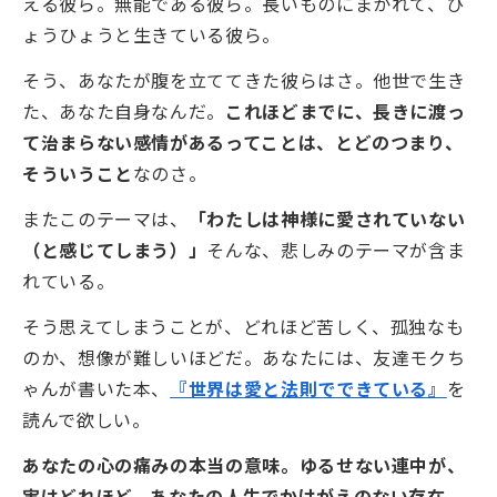
える彼ら。無能である彼ら。長いものにまかれて、ひ
ょうひょうと生きている彼ら。
そう、あなたが腹を立ててきた彼らはさ。他世で生き
た、あなた自身なんだ。
これほどまでに、長きに渡っ
て治まらない感情があるってことは、とどのつまり、
そういうこと
なのさ。
またこのテーマは、
「わたしは神様に愛されていない
（と感じてしまう）」
そんな、悲しみのテーマが含ま
れている。
そう思えてしまうことが、どれほど苦しく、孤独なも
のか、想像が難しいほどだ。あなたには、友達モクち
ゃんが書いた本、
『世界は愛と法則でできている』
を
読んで欲しい。
あなたの心の痛みの本当の意味。ゆるせない連中が、
実はどれほど、あなたの人生でかけがえのない存在