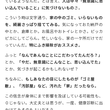
ているようなんだ。とは言え、
人は中々「無意識に思
い込んでいること」に気づけないもの
さ。
こういう時は文字通り、
家の中のゴミ、いらないもの
を、綺麗さっぱり捨ててみる。
気になっておた納戸の
中とか、倉庫とか。お風呂やおトイレとかさ。ピッカ
ピカにしてごらん。忙しいなら、家の一ケ所だけでだ
っていんだ。
特にふき掃除がおススメさ。
ふっと
「なんであんなことにこだわってたんだろ？」
とか、
「やだ、無意識にこんなこと、思い込んでた」
とか、気づきが起こるかもしれないぜ？
ちなみに、
もしあなたの目にしたものが「ゴミ屋
敷」、「汚部屋」など、汚れた「家」だったなら。
この信念が身体にまで影響を及ぼしている可能性も、
０じゃない。大丈夫とは思うが、一度、健康診断に出
かけてみるのもよいだろう。