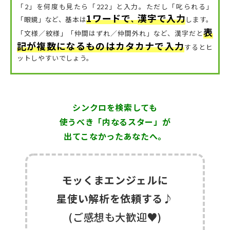
「2」を何度も見たら「222」と入力。ただし「叱られる」
1ワードで
漢字で入力
「眼鏡」など、
基本は
、
します。
表
「文様／紋様」「仲間はずれ／仲間外れ」など、漢字だと
記が複数になるものはカタカナで入力
するとヒ
ットしやすいでしょう。
シンクロを検索しても
使うべき「内なるスター」が
出てこなかったあなたへ。
モッくまエンジェルに
星使い解析を依頼する♪
(ご感想も大歓迎♥)