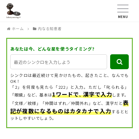
MENU
ホーム
内なる知恵者
あなたは今、どんな星を使うタイミング?
シンクロは最近続けて見かけたもの、起きたこと、なんでも
OK！
「2」を何度も見たら「222」と入力。ただし「叱られる」
1ワードで
漢字で入力
「眼鏡」など、
基本は
、
します。
表
「文様／紋様」「仲間はずれ／仲間外れ」など、漢字だと
記が複数になるものはカタカナで入力
するとヒ
ットしやすいでしょう。