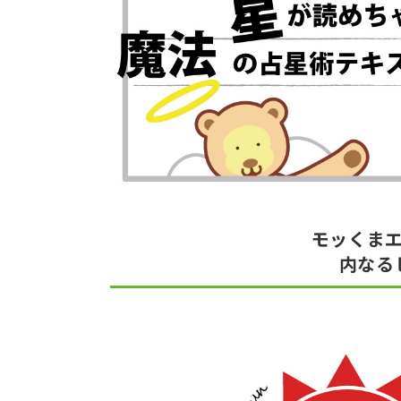
モッくま
内なる