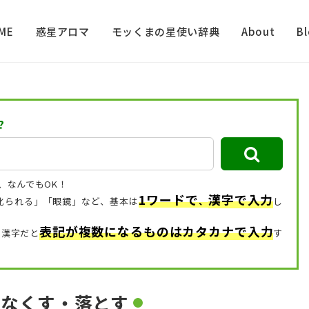
ME
惑星アロマ
モッくまの星使い辞典
About
B
?
、なんでもOK！
1ワードで
漢字で入力
「叱られる」「眼鏡」など、
基本は
、
し
表記が複数になるものはカタカナで入力
、漢字だと
す
をなくす・落とす