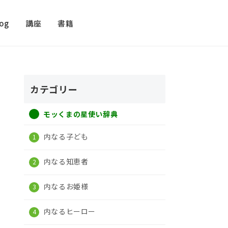
log
講座
書籍
カテゴリー
モッくまの星使い辞典
内なる子ども
内なる知恵者
内なるお姫様
内なるヒーロー