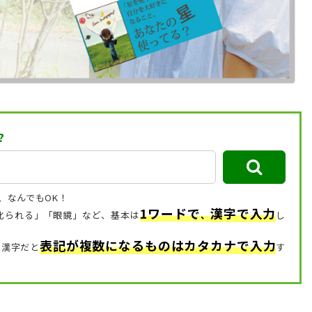
?
、なんでもOK！
1ワードで
漢字で入力
「叱られる」「眼鏡」など、
基本は
、
し
表記が複数になるものはカタカナで入力
、漢字だと
す