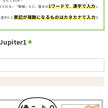
、なんでもOK！
1ワードで
漢字で入力
「叱られる」「眼鏡」など、
基本は
、
し
表記が複数になるものはカタカナで入力
、漢字だと
す
Jupiter1