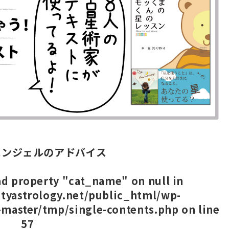
エンジェルのアドバイス
ead property "cat_name" on null in
tyastrology.net/public_html/wp-
-master/tmp/single-contents.php
on line
57