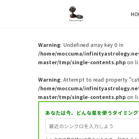
HO
Warning
: Undefined array key 0 in
/home/moccuma/infinityastrology.ne
master/tmp/single-contents.php
on l
Warning
: Attempt to read property "cat
/home/moccuma/infinityastrology.ne
master/tmp/single-contents.php
on l
あなたは今、どんな星を使うタイミング