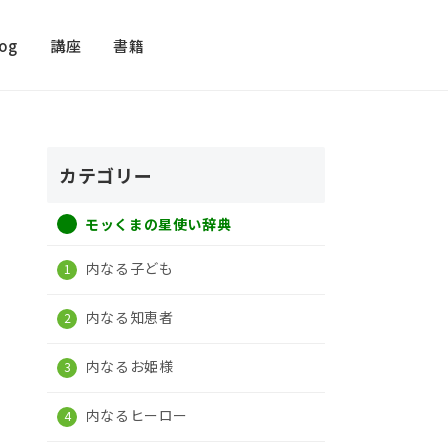
log
講座
書籍
カテゴリー
モッくまの星使い辞典
内なる子ども
内なる知恵者
内なるお姫様
内なるヒーロー