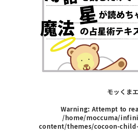
モッくま
Warning
: Attempt to r
/home/moccuma/infini
content/themes/cocoon-child