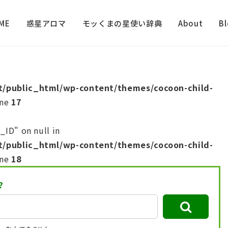
ME
惑星アロマ
モッくまの星使い辞典
About
B
t/public_html/wp-content/themes/cocoon-child-
ine
17
_ID" on null in
t/public_html/wp-content/themes/cocoon-child-
ine
18
?