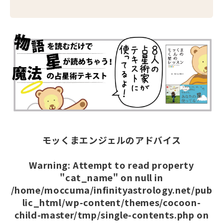
モッくまエンジェルのアドバイス
Warning
: Attempt to read property
"cat_name" on null in
/home/moccuma/infinityastrology.net/pub
lic_html/wp-content/themes/cocoon-
child-master/tmp/single-contents.php
on