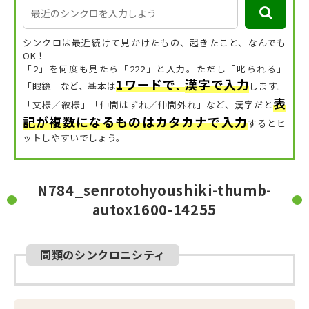
シンクロは最近続けて見かけたもの、起きたこと、なんでも
OK！
「2」を何度も見たら「222」と入力。ただし「叱られる」
1ワードで
漢字で入力
「眼鏡」など、
基本は
、
します。
表
「文様／紋様」「仲間はずれ／仲間外れ」など、漢字だと
記が複数になるものはカタカナで入力
するとヒ
ットしやすいでしょう。
N784_senrotohyoushiki-thumb-
autox1600-14255
同類のシンクロニシティ