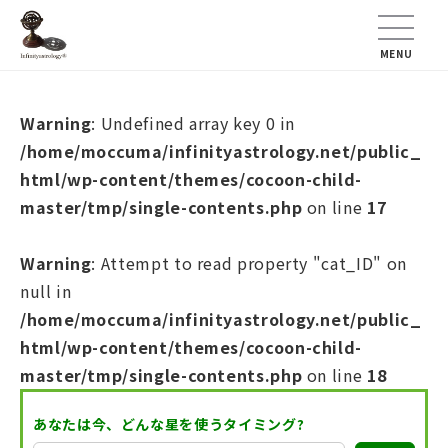
MENU
Warning
: Undefined array key 0 in
/home/moccuma/infinityastrology.net/public_
html/wp-content/themes/cocoon-child-
master/tmp/single-contents.php
on line
17
Warning
: Attempt to read property "cat_ID" on
null in
/home/moccuma/infinityastrology.net/public_
html/wp-content/themes/cocoon-child-
master/tmp/single-contents.php
on line
18
あなたは今、どんな星を使うタイミング?