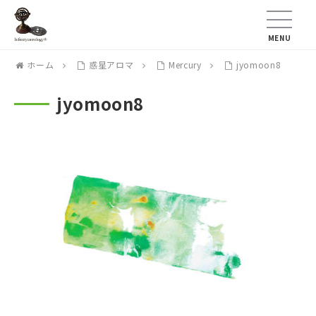
MENU
ホーム
惑星アロマ
Mercury
jyomoon8
jyomoon8