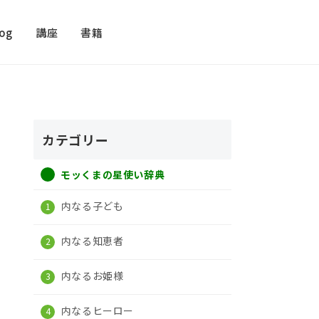
log
講座
書籍
カテゴリー
モッくまの星使い辞典
内なる子ども
内なる知恵者
内なるお姫様
内なるヒーロー