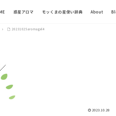
ME
惑星アロマ
モッくまの星使い辞典
About
B
20231025aromagel4
2023.10.28