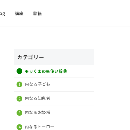
log
講座
書籍
カテゴリー
モッくまの星使い辞典
内なる子ども
内なる知恵者
内なるお姫様
内なるヒーロー