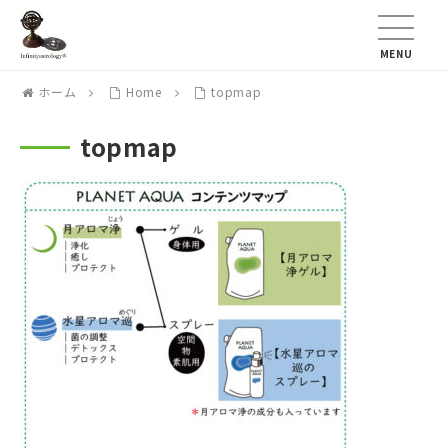
MENU
ホーム
Home
topmap
topmap