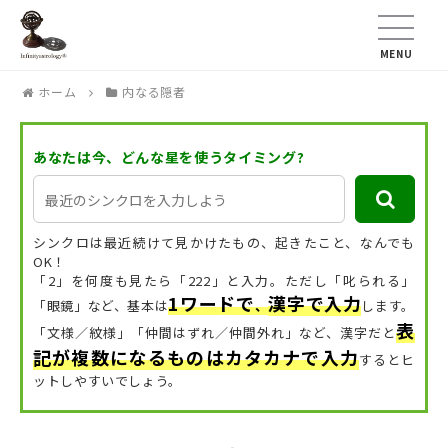
MENU
ホーム
内なる隠者
あなたは今、どんな星を使うタイミング?
シンクロは最近続けて見かけたもの、起きたこと、なんでも
OK！
「2」を何度も見たら「222」と入力。ただし「叱られる」
1ワードで
漢字で入力
「眼鏡」など、
基本は
、
します。
表
「文様／紋様」「仲間はずれ／仲間外れ」など、漢字だと
記が複数になるものはカタカナで入力
するとヒ
ットしやすいでしょう。