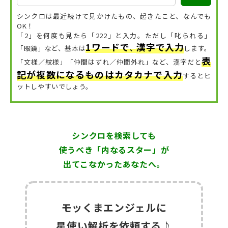
シンクロは最近続けて見かけたもの、起きたこと、なんでも
OK！
「2」を何度も見たら「222」と入力。ただし「叱られる」
1ワードで
漢字で入力
「眼鏡」など、
基本は
、
します。
表
「文様／紋様」「仲間はずれ／仲間外れ」など、漢字だと
記が複数になるものはカタカナで入力
するとヒ
ットしやすいでしょう。
シンクロを検索しても
使うべき「内なるスター」が
出てこなかったあなたへ。
モッくまエンジェルに
星使い解析を依頼する♪